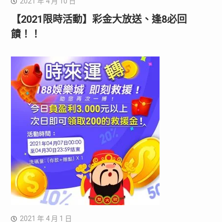
2021 年 4 月 10 日
【2021限時活動】彩金大放送、逢8必回
饋！！
2021 年 4 月 1 日