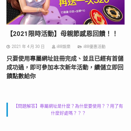
【2021限時活動】母親節感恩回饋！！
2021 年 4 月 30 日
i88娛樂
i88優惠活動
只要使用專屬網址註冊完成、並且已經有首儲
成功過，即可參加本次新年活動，續儲立即回
饋點數給你
【問題解答】專屬網址是什麼？為什麼要使用？？用了有
什麼好處嗎？？？