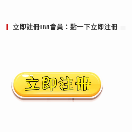
立即註冊I88會員：點一下立即注冊