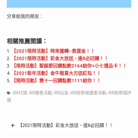
分享給我的朋友：
相關推薦閱讀：
【2021限時活動】時來運轉–救援金！！
【2021限時活動】彩金大放送、逢8必回饋！！
【限時活動】聖誕節回饋點數2164給你+小七禮品卡！！
【2021新年活動】金牛報喜大方送紅包！！
【限時活動】雙十一回饋點數1111給你！！
i88代理
,
i88優惠活動
,
i88出金
,
i88娛樂城優惠活動
,
i88娛樂城評
價
文
【2021限時活動】彩金大放送、逢8必回饋！！
章