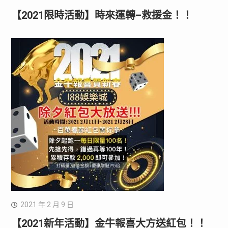
【2021限時活動】時來運轉–救援金！！
2021 年 2 月 9 日
【2021新年活動】金牛報喜大方送紅包！！