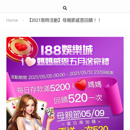
Home
【2021限時活動】母親節感恩回饋！！