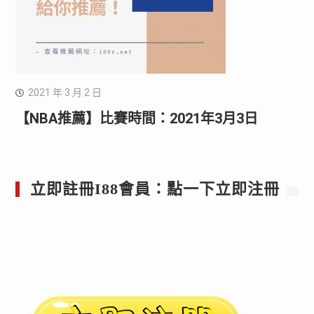
2021 年 3 月 2 日
【NBA推薦】比賽時間：2021年3月3日
立即註冊I88會員：點一下立即注冊