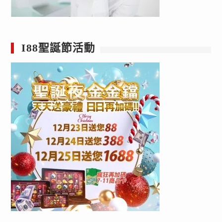
I88聖誕節活動