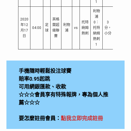
1
利物
浦
2020
英格
托特
0：
3
年12
足
蘭超
利物
04:00
vs
納姆
托特
分，
月17
球
級聯
浦
熱刺
納姆
小分
日
賽
熱刺
1
手機隨時輕鬆投注球賽
賠率0.95起跳
可用網銀匯款、收款
☆☆☆會員享有特殊報牌，專為個人推
薦☆☆☆
要怎麼註冊會員：
點我立即完成註冊