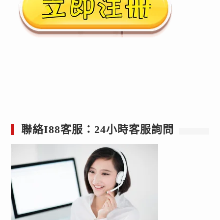
聯絡I88客服：24小時客服詢問