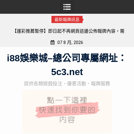
最新報牌訊息
【運彩推薦暫停】即日起不再網頁這邊公佈報牌內容，需
要的朋友請LINE詢問，謝謝
07 8 月, 2026
【NBA推薦】比賽時間：2021年3月4日
Skip
【NBA推薦】比賽時間：2021年3月3日
i88娛樂城–總公司專屬網址：
to
【NBA推薦】比賽時間：2021年3月2日
content
5c3.net
提供各類遊戲投注、優惠活動、報牌服務