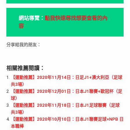
網站導覽：
點我快速尋找想要查看的內
容
分享給我的朋友：
相關推薦閱讀：
【運動推薦】2020年11月14日：日足J1+澳大利亞（足球
共3場）
【運動推薦】2020年12月01日：日本J1聯賽+歐冠杯（足
球）
【運動推薦】2020年11月18日：日本J1足球聯賽（足球
共3場）
【運動推薦】2020年10月10日：日本J1聯賽足球+NPB 日
本職棒