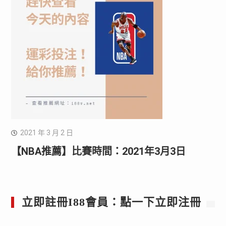
2021 年 3 月 2 日
【NBA推薦】比賽時間：2021年3月3日
立即註冊I88會員：點一下立即注冊