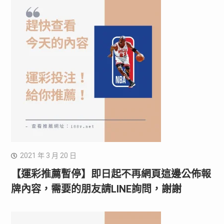
2021 年 3 月 20 日
【運彩推薦暫停】即日起不再網頁這邊公佈報
牌內容，需要的朋友請LINE詢問，謝謝