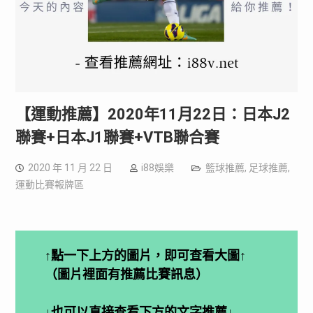
【運動推薦】2020年11月22日：日本J2
聯賽+日本J1聯賽+VTB聯合賽
2020 年 11 月 22 日
i88娛樂
籃球推薦
,
足球推薦
,
運動比賽報牌區
↑
點一下上方的圖片，即可查看大圖
↑
（圖片裡面有推薦比賽訊息）
↓也可以直接查看下方的文字推薦↓