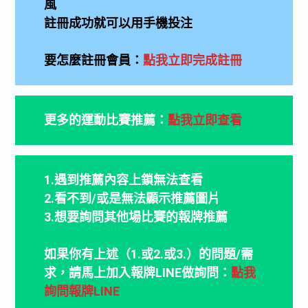
風
註冊成功就可以用手機投注
要怎麼註冊會員：
點我立即完成註冊
更多的運動比賽推薦：
點我立即查看
1.遇到推薦內容上鎖無法查看
2.看不到/或是無法顯示推薦圖片
3.想要詢問其他場比賽的報牌推薦
如果你有上述（1.或2.或3.）的問題/需
求，請馬上加入報牌LINE做詢問：
點我
詢問報牌LINE