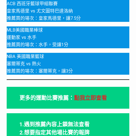
ACB 西班牙籃球甲組聯賽
皇家馬德里 vs 尤文圖特巴達洛納
推薦買的場次：皇家馬德里，讓7.5分
MLB美國職業棒球
運動家 vs 水手
推薦買的場次：水手，受讓1分
NBA 美國職業籃球
塞爾蒂克 vs 熱火
推薦買的場次：塞爾蒂克，讓3分
更多的運動比賽推薦：
點我立即查看
1.遇到推薦內容上鎖無法查看
2.想要指定其他場比賽的報牌