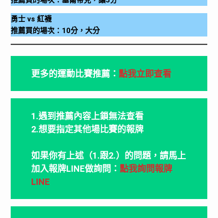
勇士 vs 紅襪
推薦買的場次：10分，大分
更多的運動比賽推薦：
點我立即查看
1.遇到推薦內容上鎖無法查看
2.想要指定其他場比賽的報牌
如果你有上述（1.跟2.）的問題，請馬上
加入報牌LINE做詢問：
點我詢問報牌
LINE