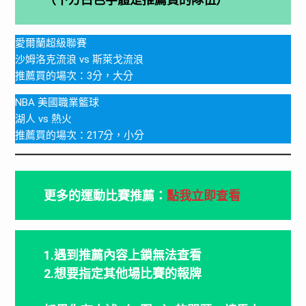
愛爾蘭超級聯賽
沙姆洛克流浪 vs 斯萊戈流浪
推薦買的場次：3分，大分
NBA 美國職業籃球
湖人 vs 熱火
推薦買的場次：217分，小分
更多的運動比賽推薦：
點我立即查看
1.遇到推薦內容上鎖無法查看
2.想要指定其他場比賽的報牌