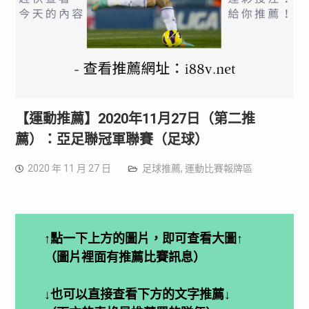
【運動推薦】2020年11月27日（第二推
薦）：亞足聯冠軍聯賽（足球）
2020 年 11 月 27 日
足球推薦
,
運動比賽報牌區
↑
點一下上方的圖片，即可查看大圖
↑
（圖片裡面有推薦比賽訊息）
↓也可以直接查看下方的文字推薦↓