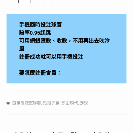
手機隨時投注球賽
賠率0.95起跳
可用網銀匯款、收款，不用再出去吹冷
風
註冊成功就可以用手機投注
要怎麼註冊會員：
…
亞足聯冠軍聯賽
,
珀斯光榮
,
蔚山現代
,
足球